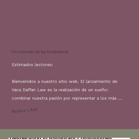
Un mensaje de las fundadoras
Estimados lectores:

Bienvenidos a nuestro sitio web. El lanzamiento de 
Vaca Daffan Law es la realización de un sueño: 
combinar nuestra pasión por representar a los más 
desprotegidos con nuestra experiencia en el derecho 
Mónica y Kati
de protección al consumidor.

Mucho antes de conocernos, recorrimos caminos 