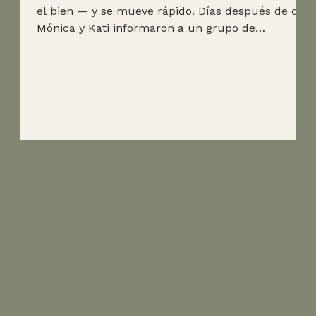
el bien — y se mueve rápido. Días después de que
Mónica y Kati informaron a un grupo de
periodistas sobre estafas depredadoras dirigidas a
inmigrantes, seis medios ya habían publicado
advertencias en español, chino y vietnamita. Y no
se trató solo de medios impresos: la propia
Mónica apareció ayer en un programa de radio en
vivo en español, en KIQI en California, para hablar
sobre las nuevas tácticas de los estafadores. El
programa