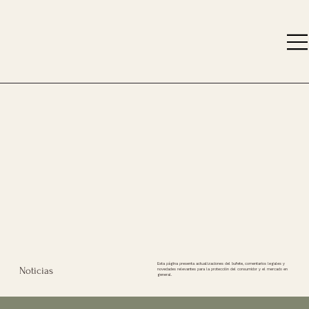
Esta página presenta actualizaciones del bufete, comentarios legales y
Noticias
novedades relevantes para la protección del consumidor y el mercado en
general.