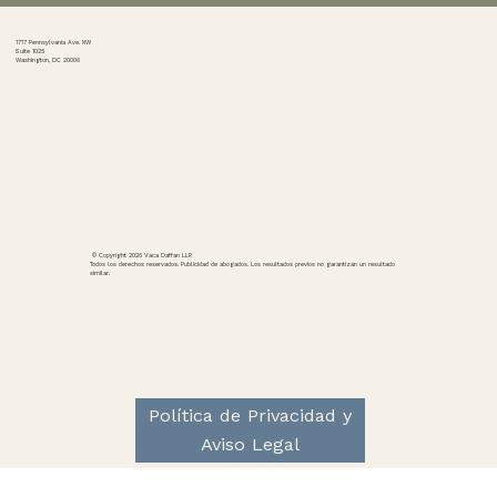
1717 Pennsylvania Ave. NW
Suite 1025
Washington, DC 20006
2025: EL AÑO DEL FRAUDE
© Copyright 2026 Vaca Daffan LLP.
Todos los derechos reservados. Publicidad de abogados. Los resultados previos no garantizan un resultado
similar.
Política de Privacidad y
Aviso Legal